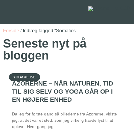
0
items –
kr.
0,00
Forside
/ Indlæg tagged “Somatics”
Seneste nyt på
bloggen
YOGAREJSE
AZORERNE – NÅR NATUREN, TID
TIL SIG SELV OG YOGA GÅR OP I
EN HØJERE ENHED
Da jeg for første gang så billederne fra Azorerne, vidste
jeg, at det var et sted, som jeg virkelig havde lyst til at
opleve. Hver gang jeg