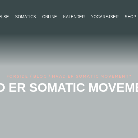
ELSE
SOMATICS
ONLINE
KALENDER
YOGAREJSER
SHOP
FORSIDE
/
BLOG
/ HVAD ER SOMATIC MOVEMENT?
D ER SOMATIC MOVEM