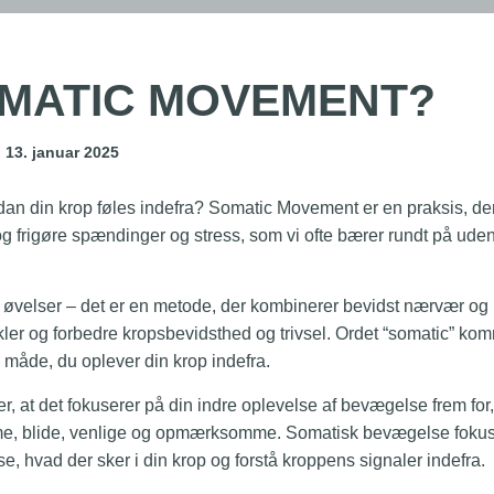
OMATIC MOVEMENT?
n
13. januar 2025
an din krop føles indefra? Somatic Movement er en praksis, der 
 og frigøre spændinger og stress, som vi ofte bærer rundt på uden
velser – det er en metode, der kombinerer bevidst nærvær og b
er og forbedre kropsbevidsthed og trivsel. Ordet “somatic” kom
 måde, du oplever din krop indefra.
, at det fokuserer på din indre oplevelse af bevægelse frem for
e, blide, venlige og opmærksomme.
Somatisk bevægelse fokuse
, hvad der sker i din krop og forstå kroppens signaler indefra.