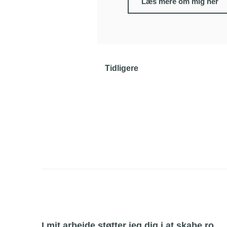
Læs mere om mig her
Tidligere
I mit arbejde støtter jeg dig i at skabe ro