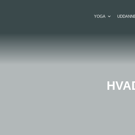
YOGA
UDDANN
HVA