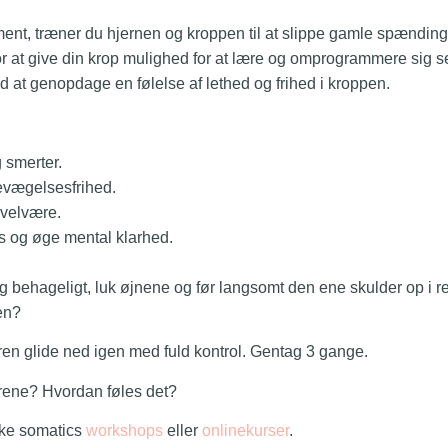
nt, træner du hjernen og kroppen til at slippe gamle spændi
at give din krop mulighed for at lære og omprogrammere sig 
d at genopdage en følelse af lethed og frihed i kroppen.
 smerter.
evægelsesfrihed.
 velvære.
s og øge mental klarhed.
 behageligt, luk øjnene og før l
angsomt den ene skulder op i re
en?
en glide ned igen med fuld kontrol. Gentag 3 gange.
rene? Hvordan føles det?
ske somatics
workshops
eller
onlinekurser
.