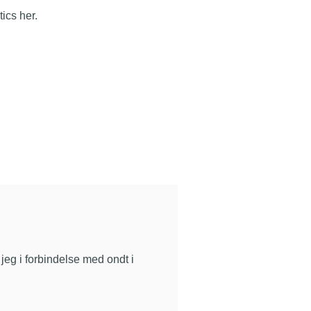
ics her.
eg i forbindelse med ondt i