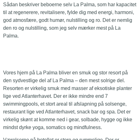
Sådan beskriver beboerne selv La Palma, som har kapacitet
til at regenerere, revitalisere, fylde dig med energi, harmoni,
god atmosfære, godt humør, nulstilling og ro. Det er nemlig
den ro og nulstilling, som jeg selv mærker mest på La
Palma.
Vores hjem på La Palma bliver en smuk og stor resort på
den sydvestlige del af La Palma – den mest solrige del.
Resorten er virkelig smuk med masser af eksotiske planter
lige ved Atlanterhavet. Der er ikke mindre end 7
swimmingpools, et stort areal til afslapning på solsenge,
restaurant lige ved Atlanterhavet, snack bar og spa. Det er
virkelig skønt at komme ned i gear, solbade, hygge og ikke
mindst dyrke yoga, somatics og mindfulness.
Værelserne på hotellet er store og rummelige. Der er