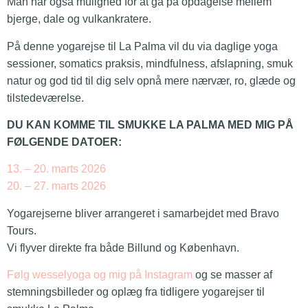
Man har også mulighed for at gå på opdagelse mellem
bjerge, dale og vulkankratere.
På denne yogarejse til La Palma vil du via daglige yoga
sessioner, somatics praksis, mindfulness, afslapning, smuk
natur og god tid til dig selv opnå mere nærvær, ro, glæde og
tilstedeværelse.
DU KAN KOMME TIL SMUKKE LA PALMA MED MIG PÅ
FØLGENDE DATOER:
13. – 20. marts 2026
20. – 27. marts 2026
Yogarejserne bliver arrangeret i samarbejdet med Bravo
Tours.
Vi flyver direkte fra både Billund og København.
Følg wesselyoga og mig på Instagram
og se masser af
stemningsbilleder og oplæg fra tidligere yogarejser til