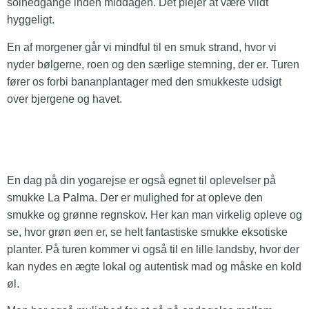
solnedgange inden middagen. Det plejer at være vildt
hyggeligt.
En af morgener går vi mindful til en smuk strand, hvor vi
nyder bølgerne, roen og den særlige stemning, der er. Turen
fører os forbi bananplantager med den smukkeste udsigt
over bjergene og havet.
En dag på din yogarejse er også egnet til oplevelser på
smukke La Palma. Der er mulighed for at opleve den
smukke og grønne regnskov. Her kan man virkelig opleve og
se, hvor grøn øen er, se helt fantastiske smukke eksotiske
planter. På turen kommer vi også til en lille landsby, hvor der
kan nydes en ægte lokal og autentisk mad og måske en kold
øl.