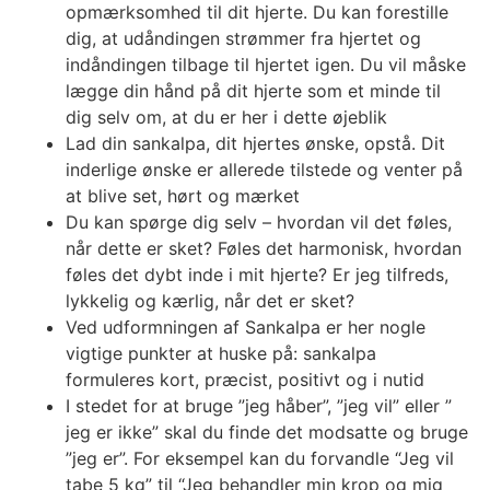
opmærksomhed til dit hjerte. Du kan forestille
dig, at udåndingen strømmer fra hjertet og
indåndingen tilbage til hjertet igen. Du vil måske
lægge din hånd på dit hjerte som et minde til
dig selv om, at du er her i dette øjeblik
Lad din sankalpa, dit hjertes ønske, opstå. Dit
inderlige ønske er allerede tilstede og venter på
at blive set, hørt og mærket
Du kan spørge dig selv – hvordan vil det føles,
når dette er sket? Føles det harmonisk, hvordan
føles det dybt inde i mit hjerte? Er jeg tilfreds,
lykkelig og kærlig, når det er sket?
Ved udformningen af Sankalpa er her nogle
vigtige punkter at huske på: sankalpa
formuleres kort, præcist, positivt og i nutid
I stedet for at bruge ”jeg håber”, ”jeg vil” eller ”
jeg er ikke” skal du finde det modsatte og bruge
”jeg er”. For eksempel kan du forvandle “Jeg vil
tabe 5 kg” til “Jeg behandler min krop og mig