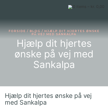
0
items –
kr.
0,00
FORSIDE
/
BLOG
/ HJÆLP DIT HJERTES ØNSKE
PÅ VEJ MED SANKALPA
Hjælp dit hjertes
ønske på vej med
Sankalpa
Hjælp dit hjertes ønske på vej
med Sankalpa