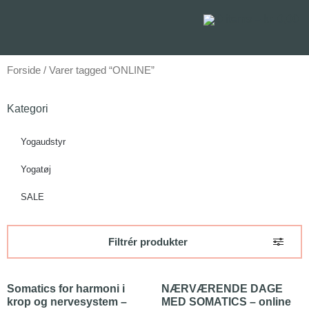
0
items –
kr.
0,00
Forside
/ Varer tagged “ONLINE”
Kategori
Yogaudstyr
Yogatøj
SALE
Filtrér produkter
Somatics for harmoni i
NÆRVÆRENDE DAGE
krop og nervesystem –
MED SOMATICS – online