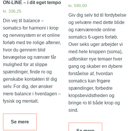
ON-LINE – i dit eget tempo
kr.
590,00
kr.
336,25
Giv dig selv tid til fordybelse
Din vej til balance –
og velvære med dette blide
somatics for harmoni i krop
og nærværende online
og nervesystem er et online
somatics 6-ugers forløb.
forløb med tre rolige aftener,
Over seks uger arbejder vi
hvor du gennem blid
med hele kroppen (soma),
bevægelse og nærvær får
udforsker nye temaer hver
mulighed for at slippe
gang og skaber en dybere
spændinger, finde ro og
forståelse af, hvordan
genskabe kontakten til dig
somatics kan frigøre
selv. For dig, der ønsker
spændinger, forbedre
mere balance i hverdagen –
kropsbevidstheden og
fysisk og mentalt.
bringe ro til både krop og
sind.
Se mere
Se mere