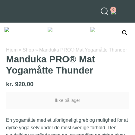
0
Hjem
»
Shop
»
Manduka PRO® Mat Yogamåtte Thunder
Manduka PRO® Mat
Yogamåtte Thunder
kr.
920,00
Ikke på lager
En yogamåtte med et uforligneligt greb og mulighed for at
dyrke yoga selv under de mest svedige forhold. Den