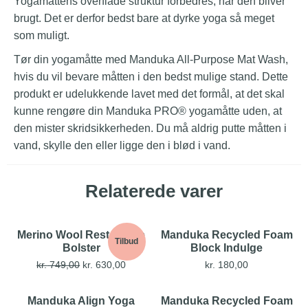
Yogamåttens overflade struktur forbedres, når den bliver
brugt. Det er derfor bedst bare at dyrke yoga så meget
som muligt.
Tør din yogamåtte med Manduka All-Purpose Mat Wash,
hvis du vil bevare måtten i den bedst mulige stand. Dette
produkt er udelukkende lavet med det formål, at det skal
kunne rengøre din Manduka PRO® yogamåtte uden, at
den mister skridsikkerheden. Du må aldrig putte måtten i
vand, skylle den eller ligge den i blød i vand.
Relaterede varer
Merino Wool Restorative
Manduka Recycled Foam
Tilbud
Bolster
Block Indulge
kr.
749,00
kr.
630,00
kr.
180,00
Manduka Align Yoga
Manduka Recycled Foam