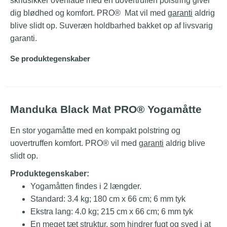
skridsikker overflade med en uovertruffen polstring giver
dig blødhed og komfort. PRO® Mat vil med
garanti
aldrig
blive slidt op. Suveræn holdbarhed bakket op af livsvarig
garanti.
Se produktegenskaber
Manduka Black Mat PRO® Yogamåtte
En stor yogamåtte med en kompakt polstring og
uovertruffen komfort. PRO® vil med
garanti
aldrig blive
slidt op.
Produktegenskaber:
Yogamåtten findes i 2 længder.
Standard: 3.4 kg; 180 cm x 66 cm; 6 mm tyk
Ekstra lang: 4.0 kg; 215 cm x 66 cm; 6 mm tyk
En meget tæt struktur, som hindrer fugt og sved i at