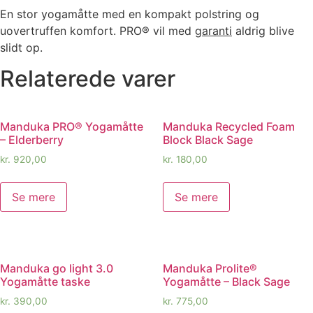
En stor yogamåtte med en kompakt polstring og
uovertruffen komfort. PRO® vil med
garanti
aldrig blive
slidt op.
Relaterede varer
Manduka PRO® Yogamåtte
Manduka Recycled Foam
– Elderberry
Block Black Sage
kr.
920,00
kr.
180,00
Se mere
Se mere
Manduka go light 3.0
Manduka Prolite®
Yogamåtte taske
Yogamåtte – Black Sage
kr.
390,00
kr.
775,00