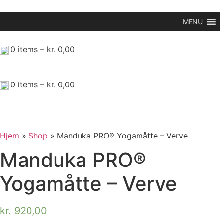
Videre
til
MENU
indhold
0
items –
kr.
0,00
0
items –
kr.
0,00
Hjem
»
Shop
»
Manduka PRO® Yogamåtte – Verve
Manduka PRO®
Yogamåtte – Verve
kr.
920,00