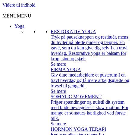
Videre til indhold
MENU
MENU
Yoga
RESTORATIV YOGA
Tryk på pauseknappen og restituér, mens
du hviler på bløde puder og tæpper. En
gave, som du kan give dig selv I en travl
hverdag. Restorative yoga er balsam for
krop, sind og sjæl.
Se mere
FIRMA YOGA
Giv dine medarbejdere et pusterum I en
travl hverdag og få mere arbejdsglæde og
trivsel til gengæld.
Se mere
SOMATIC MOVEMENT
Frigør spændinger og nulstil dit system
med blide bevægelser I slow motion. For
mange er somatics kærlighed ved første
blik.
Se mere
HORMON YOGA TERAPI
Reducer eller fjern gener fra