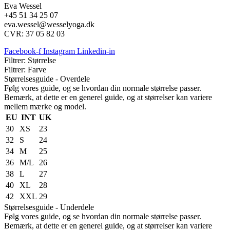
Eva Wessel
+45 51 34 25 07
eva.wessel@wesselyoga.dk
CVR: 37 05 82 03
Facebook-f
Instagram
Linkedin-in
Filtrer: Størrelse
Filtrer: Farve
Størrelsesguide - Overdele
Følg vores guide, og se hvordan din normale størrelse passer.
Bemærk, at dette er en generel guide, og at størrelser kan variere
mellem mærke og model.
EU
INT
UK
30
XS
23
32
S
24
34
M
25
36
M/L
26
38
L
27
40
XL
28
42
XXL
29
Størrelsesguide - Underdele
Følg vores guide, og se hvordan din normale størrelse passer.
Bemærk, at dette er en generel guide, og at størrelser kan variere