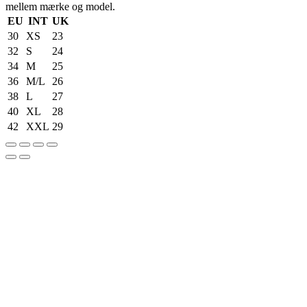
mellem mærke og model.
EU
INT
UK
30
XS
23
32
S
24
34
M
25
36
M/L
26
38
L
27
40
XL
28
42
XXL
29