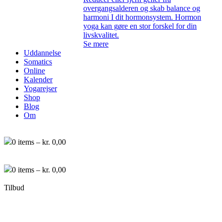
overgangsalderen og skab balance og
harmoni I dit hormonsystem. Hormon
yoga kan gøre en stor forskel for din
livskvalitet.
Se mere
Uddannelse
Somatics
Online
Kalender
Yogarejser
Shop
Blog
Om
0
items –
kr.
0,00
0
items –
kr.
0,00
Tilbud