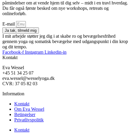
påmindelser om at vende hjem til dig selv – midt i en travl hverdag.
Du får også første besked om nye workshops, retreats og
onlineforløb.
E-mail
Ja tak, tilmeld mig
I mit arbejde støtter jeg dig i at skabe ro og bevægelsesfrihed
gennem yoga og somatisk bevægelse med udgangspunkt i din krop
og dit tempo.
Facebook-f
Instagram
Linkedin-in
Kontakt
Eva Wessel
+45 51 34 25 07
eva.wessel@wesselyoga.dk
CVR: 37 05 82 03
Information
Kontakt
Om Eva Wessel
Betingelser
Privatlivspolitik
Kontakt