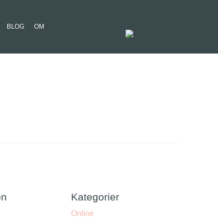
BLOG
OM
0
items –
kr.
0,00
on
Kategorier
Online