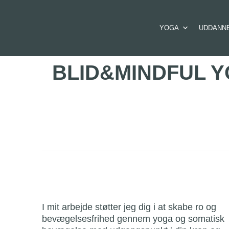
YOGA
UDDANN
BLID&MINDFUL 
I mit arbejde støtter jeg dig i at skabe ro og
bevægelsesfrihed gennem yoga og somatisk