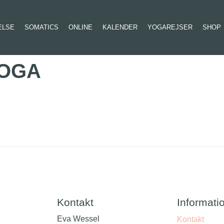
ELSE
SOMATICS
ONLINE
KALENDER
YOGAREJSER
SHOP
YOGA
Kontakt
Informati
Eva Wessel
Kontakt