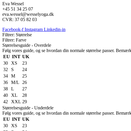
Eva Wessel
+45 51 34 25 07
eva.wessel@wesselyoga.dk
CVR: 37 05 82 03
Facebook-f
Instagram
Linkedin-in
Filtrer: Størrelse
Filtrer: Farve
Størrelsesguide - Overdele
Følg vores guide, og se hvordan din normale størrelse passer. Bemærk,
EU
INT
UK
30
XS
23
32
S
24
34
M
25
36
M/L
26
38
L
27
40
XL
28
42
XXL
29
Størrelsesguide - Underdele
Følg vores guide, og se hvordan din normale størrelse passer. Bemærk,
EU
INT
UK
30
XS
23