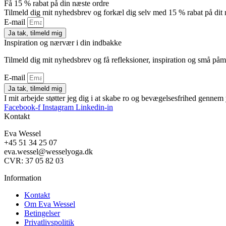
Få 15 % rabat på din næste ordre
Tilmeld dig mit nyhedsbrev og forkæl dig selv med 15 % rabat på dit 
E-mail
Ja tak, tilmeld mig
Inspiration og nærvær i din indbakke
Tilmeld dig mit nyhedsbrev og få refleksioner, inspiration og små påm
E-mail
Ja tak, tilmeld mig
I mit arbejde støtter jeg dig i at skabe ro og bevægelsesfrihed genn
Facebook-f
Instagram
Linkedin-in
Kontakt
Eva Wessel
+45 51 34 25 07
eva.wessel@wesselyoga.dk
CVR: 37 05 82 03
Information
Kontakt
Om Eva Wessel
Betingelser
Privatlivspolitik