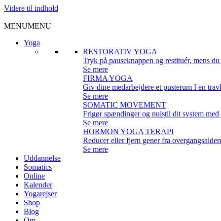
Videre til indhold
MENU
MENU
Yoga
RESTORATIV YOGA
Tryk på pauseknappen og restituér, mens du h
Se mere
FIRMA YOGA
Giv dine medarbejdere et pusterum I en travl
Se mere
SOMATIC MOVEMENT
Frigør spændinger og nulstil dit system med
Se mere
HORMON YOGA TERAPI
Reducer eller fjern gener fra overgangsalde
Se mere
Uddannelse
Somatics
Online
Kalender
Yogarejser
Shop
Blog
Om