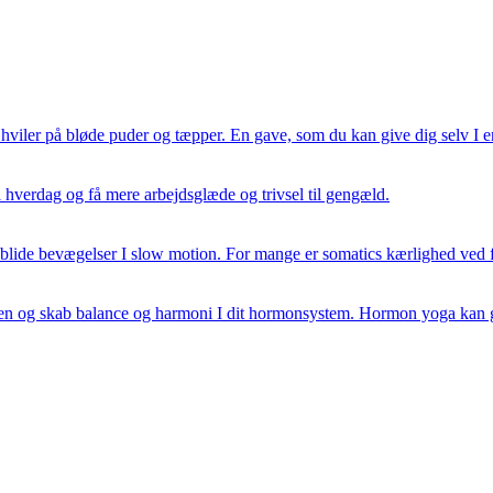
viler på bløde puder og tæpper. En gave, som du kan give dig selv I en
 hverdag og få mere arbejdsglæde og trivsel til gengæld.
 blide bevægelser I slow motion. For mange er somatics kærlighed ved f
ren og skab balance og harmoni I dit hormonsystem. Hormon yoga kan gøre