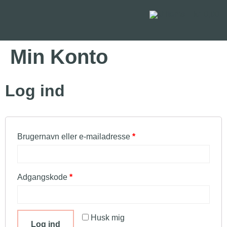
0
items –
kr.
0,00
Min Konto
Log ind
Brugernavn eller e-mailadresse
*
Adgangskode
*
Husk mig
Log ind