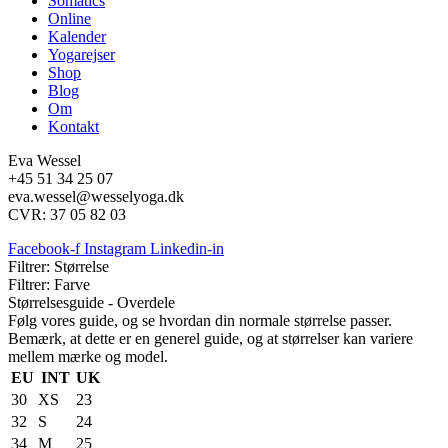
Somatics
Online
Kalender
Yogarejser
Shop
Blog
Om
Kontakt
Eva Wessel
+45 51 34 25 07
eva.wessel@wesselyoga.dk
CVR: 37 05 82 03
Facebook-f
Instagram
Linkedin-in
Filtrer: Størrelse
Filtrer: Farve
Størrelsesguide - Overdele
Følg vores guide, og se hvordan din normale størrelse passer.
Bemærk, at dette er en generel guide, og at størrelser kan variere
mellem mærke og model.
EU
INT
UK
30
XS
23
32
S
24
34
M
25