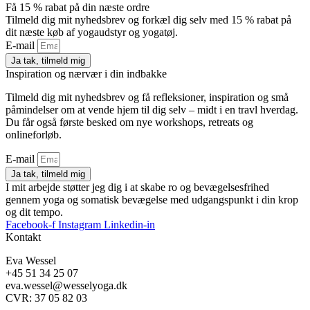
Få 15 % rabat på din næste ordre
Tilmeld dig mit nyhedsbrev og forkæl dig selv med 15 % rabat på
dit næste køb af yogaudstyr og yogatøj.
E-mail
Ja tak, tilmeld mig
Inspiration og nærvær i din indbakke
Tilmeld dig mit nyhedsbrev og få refleksioner, inspiration og små
påmindelser om at vende hjem til dig selv – midt i en travl hverdag.
Du får også første besked om nye workshops, retreats og
onlineforløb.
E-mail
Ja tak, tilmeld mig
I mit arbejde støtter jeg dig i at skabe ro og bevægelsesfrihed
gennem yoga og somatisk bevægelse med udgangspunkt i din krop
og dit tempo.
Facebook-f
Instagram
Linkedin-in
Kontakt
Eva Wessel
+45 51 34 25 07
eva.wessel@wesselyoga.dk
CVR: 37 05 82 03