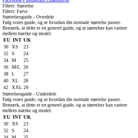
Facebook-f
Instagram
Linkedin-in
Filtrer: Størrelse
Filtrer: Farve
Størrelsesguide - Overdele
Følg vores guide, og se hvordan din normale størrelse passer.
Bemærk, at dette er en generel guide, og at størrelser kan variere
mellem mærke og model.
EU
INT
UK
30
XS
23
32
S
24
34
M
25
36
M/L
26
38
L
27
40
XL
28
42
XXL
29
Størrelsesguide - Underdele
Følg vores guide, og se hvordan din normale størrelse passer.
Bemærk, at dette er en generel guide, og at størrelser kan variere
mellem mærke og model.
EU
INT
UK
30
XS
23
32
S
24
34
M
25