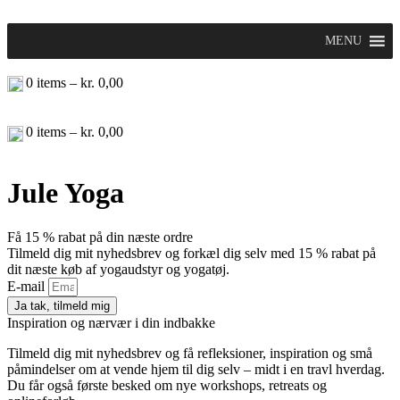
Videre
til
MENU
indhold
0
items –
kr.
0,00
0
items –
kr.
0,00
Jule Yoga
Få 15 % rabat på din næste ordre
Tilmeld dig mit nyhedsbrev og forkæl dig selv med 15 % rabat på
dit næste køb af yogaudstyr og yogatøj.
E-mail
Ja tak, tilmeld mig
Inspiration og nærvær i din indbakke
Tilmeld dig mit nyhedsbrev og få refleksioner, inspiration og små
påmindelser om at vende hjem til dig selv – midt i en travl hverdag.
Du får også første besked om nye workshops, retreats og