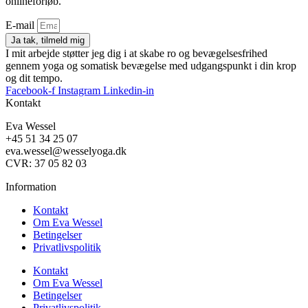
onlineforløb.
E-mail
Ja tak, tilmeld mig
I mit arbejde støtter jeg dig i at skabe ro og bevægelsesfrihed
gennem yoga og somatisk bevægelse med udgangspunkt i din krop
og dit tempo.
Facebook-f
Instagram
Linkedin-in
Kontakt
Eva Wessel
+45 51 34 25 07
eva.wessel@wesselyoga.dk
CVR: 37 05 82 03
Information
Kontakt
Om Eva Wessel
Betingelser
Privatlivspolitik
Kontakt
Om Eva Wessel
Betingelser
Privatlivspolitik