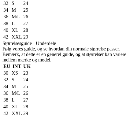
32
S
24
34
M
25
36
M/L
26
38
L
27
40
XL
28
42
XXL
29
Størrelsesguide - Underdele
Følg vores guide, og se hvordan din normale størrelse passer.
Bemærk, at dette er en generel guide, og at størrelser kan variere
mellem mærke og model.
EU
INT
UK
30
XS
23
32
S
24
34
M
25
36
M/L
26
38
L
27
40
XL
28
42
XXL
29