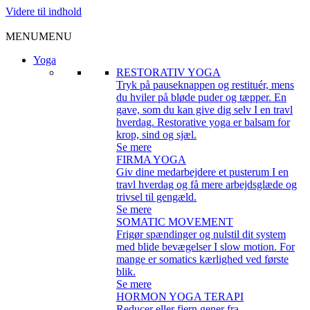
Videre til indhold
MENU
MENU
Yoga
RESTORATIV YOGA
Tryk på pauseknappen og restituér, mens
du hviler på bløde puder og tæpper. En
gave, som du kan give dig selv I en travl
hverdag. Restorative yoga er balsam for
krop, sind og sjæl.
Se mere
FIRMA YOGA
Giv dine medarbejdere et pusterum I en
travl hverdag og få mere arbejdsglæde og
trivsel til gengæld.
Se mere
SOMATIC MOVEMENT
Frigør spændinger og nulstil dit system
med blide bevægelser I slow motion. For
mange er somatics kærlighed ved første
blik.
Se mere
HORMON YOGA TERAPI
Reducer eller fjern gener fra