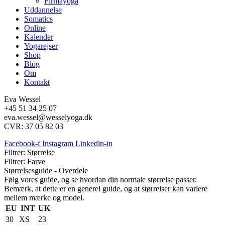
Firmayoga
Uddannelse
Somatics
Online
Kalender
Yogarejser
Shop
Blog
Om
Kontakt
Eva Wessel
+45 51 34 25 07
eva.wessel@wesselyoga.dk
CVR: 37 05 82 03
Facebook-f
Instagram
Linkedin-in
Filtrer: Størrelse
Filtrer: Farve
Størrelsesguide - Overdele
Følg vores guide, og se hvordan din normale størrelse passer.
Bemærk, at dette er en generel guide, og at størrelser kan variere
mellem mærke og model.
EU
INT
UK
30
XS
23