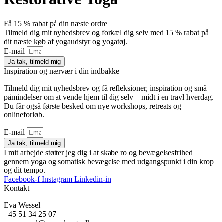
Få 15 % rabat på din næste ordre
Tilmeld dig mit nyhedsbrev og forkæl dig selv med 15 % rabat på
dit næste køb af yogaudstyr og yogatøj.
E-mail
Ja tak, tilmeld mig
Inspiration og nærvær i din indbakke
Tilmeld dig mit nyhedsbrev og få refleksioner, inspiration og små
påmindelser om at vende hjem til dig selv – midt i en travl hverdag.
Du får også første besked om nye workshops, retreats og
onlineforløb.
E-mail
Ja tak, tilmeld mig
I mit arbejde støtter jeg dig i at skabe ro og bevægelsesfrihed
gennem yoga og somatisk bevægelse med udgangspunkt i din krop
og dit tempo.
Facebook-f
Instagram
Linkedin-in
Kontakt
Eva Wessel
+45 51 34 25 07