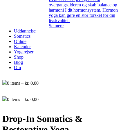
overgangsalderen og skab balance og
harmoni I dit hormonsystem. Hormon
yoga kan gøre en stor forskel for din
livskvalitet.
Se mere
Uddannelse
Somatics
Online
Kalender
Yogarejser
Shop
Blog
Om
0
items –
kr.
0,00
0
items –
kr.
0,00
Drop-In Somatics &
Restorative Yoga