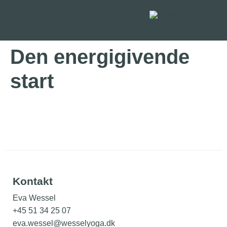
0
items –
kr.
0,00
Den energigivende
start
Kontakt
Eva Wessel
+45 51 34 25 07
eva.wessel@wesselyoga.dk